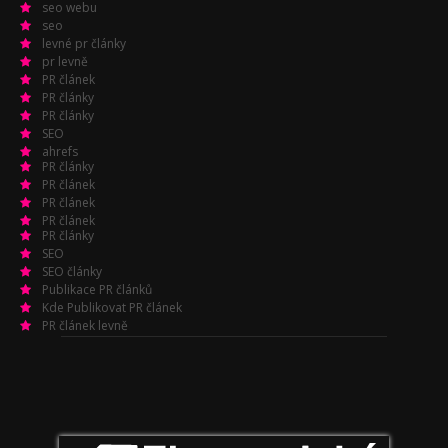
seo webu
seo
levné pr články
pr levně
PR článek
PR články
PR články
SEO
ahrefs
PR články
PR článek
PR článek
PR článek
PR články
SEO
SEO články
Publikace PR článků
Kde Publikovat PR článek
PR článek levně