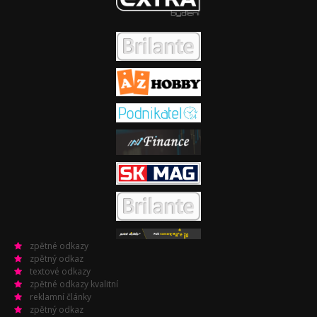
zpětné odkazy
zpětný odkaz
textové odkazy
zpětné odkazy kvalitní
reklamní články
zpětný odkaz