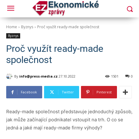
Home
Byznys
Proč využít ready-made společnost
Byznys
Proč využít ready-made
společnost
By
info@press-media.cz
27.10.2022
1501
0
Facebook
Twitter
Pinterest
Ready-made společnost představuje jednoduchý způsob,
jak může začínající podnikatel vstoupit na trh. O co se
jedná a jaké mají ready-made firmy výhody?