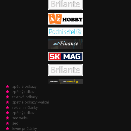
zpětné odkazy
zpětný odkaz
textové odkazy
zpětné odkazy kvalitní
reklamní články
zpětný odkaz
seo webu
seo
levné pr články