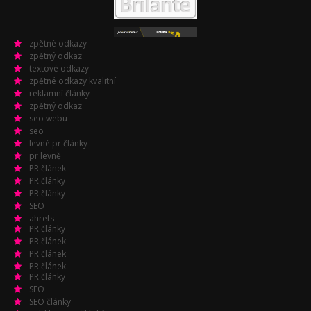
zpětné odkazy
zpětný odkaz
textové odkazy
zpětné odkazy kvalitní
reklamní články
zpětný odkaz
seo webu
seo
levné pr články
pr levně
PR článek
PR články
PR články
SEO
ahrefs
PR články
PR článek
PR článek
PR článek
PR články
SEO
SEO články