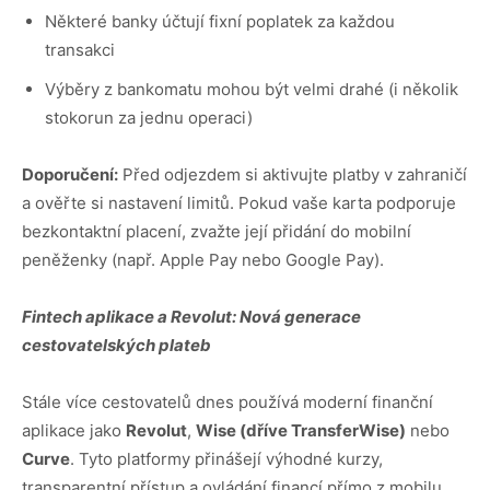
Některé banky účtují fixní poplatek za každou
transakci
Výběry z bankomatu mohou být velmi drahé (i několik
stokorun za jednu operaci)
Doporučení:
Před odjezdem si aktivujte platby v zahraničí
a ověřte si nastavení limitů. Pokud vaše karta podporuje
bezkontaktní placení, zvažte její přidání do mobilní
peněženky (např. Apple Pay nebo Google Pay).
Fintech aplikace a Revolut: Nová generace
cestovatelských plateb
Stále více cestovatelů dnes používá moderní finanční
aplikace jako
Revolut
,
Wise (dříve TransferWise)
nebo
Curve
. Tyto platformy přinášejí výhodné kurzy,
transparentní přístup a ovládání financí přímo z mobilu.