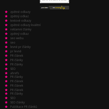
zpětné odkazy
zpětný odkaz
textové odkazy
zpětné odkazy kvalitní
reklamní články
zpětný odkaz
seo webu
seo
levné pr články
pr levně
PR článek
PR články
PR články
SEO
ahrefs
PR články
PR článek
PR článek
PR článek
PR články
SEO
SEO články
Publikace PR článků