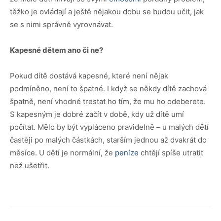
těžko je ovládají a ještě nějakou dobu se budou učit, jak
se s nimi správně vyrovnávat.
Kapesn
é
dětem
ano
č
i ne?
Pokud dítě dostává kapesné, které není nějak
podmíněno, není to špatné. I když se někdy dítě zachová
špatně, není vhodné trestat ho tím, že mu ho odeberete.
S kapesným je dobré začít v době, kdy už dítě umí
počítat. Mělo by být vypláceno pravidelně – u malých dětí
častěji po malých částkách, starším jednou až dvakrát do
měsíce. U dětí je normální, že
peníze
chtějí spíše utratit
než ušetřit.