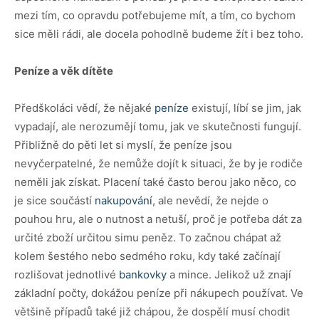
mezi tím, co opravdu potřebujeme mít, a tím, co bychom
sice měli rádi, ale docela pohodlně budeme žít i bez toho.
Peníze a věk dítěte
Předškoláci vědí, že nějaké
peníze
existují, líbí se jim, jak
vypadají, ale nerozumějí tomu, jak ve skutečnosti fungují.
Přibližně do pěti let si myslí, že peníze jsou
nevyčerpatelné, že nemůže dojít k situaci, že by je rodiče
neměli jak získat. Placení také často berou jako něco, co
je sice součástí
nakupování
, ale nevědí, že nejde o
pouhou hru, ale o nutnost a netuší, proč je potřeba dát za
určité zboží určitou simu peněz. To začnou chápat až
kolem šestého nebo sedmého roku, kdy také začínají
rozlišovat jednotlivé
bankovky
a mince. Jelikož už znají
základní počty, dokážou peníze při nákupech používat. Ve
většině případů také již chápou, že dospělí musí chodit