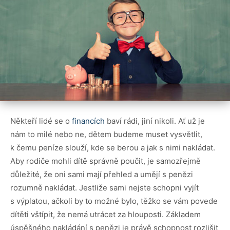
Někteří lidé se o
financích
baví rádi, jiní nikoli. Ať už je
nám to milé nebo ne, dětem budeme muset vysvětlit,
k čemu peníze slouží, kde se berou a jak s nimi nakládat.
Aby rodiče mohli dítě správně poučit, je samozřejmě
důležité, že oni sami mají přehled a umějí s penězi
rozumně nakládat. Jestliže sami nejste schopni vyjít
s výplatou, ačkoli by to možné bylo, těžko se vám povede
dítěti vštípit, že nemá utrácet za hlouposti. Základem
úspěšného nakládání s penězi je právě schopnost rozlišit