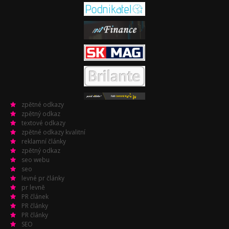
zpětné odkazy
zpětný odkaz
textové odkazy
zpětné odkazy kvalitní
reklamní články
zpětný odkaz
seo webu
seo
levné pr články
pr levně
PR článek
PR články
PR články
SEO