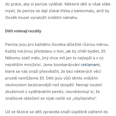
do práce, aby si peníze vydělali. Některé děti si však stále
myslí, že peníze se dají získat třeba z bankomatu, aniž by
člověk musel vynaložit zvláštní námahu.
Děti vnímají rozdí
ly
Peníze jsou pro každého člověka důležité různou měrou.
Každý má jinou představu o tom, jak by chtěl bydlet, žít.
Někomu stačí málo, jiný chce mít jen to nejlepší a v co
největším množství. Jsme bombardováni
reklamami
,
které se nás snaží přesvědčit, že bez některých věcí
prostě nemůžeme žít. Děti jsou vůči těmto vnějším
okolnostem bezbrannější než dospělí. Nemají osobní
zkušenost s vyděláváním peněz, neuvědomují si, že
značkové oblečení se nijak neliší od „obyčejného“.
Už ve školce se děti zpravidla snaží úspěšně začlenit do