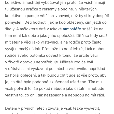
kolektivu a nechtějí vybočovat jen proto, že všichni mají
tu úžasnou hračku z reklamy a ono ne. V některých
kolektivech panuje větší srovnávání, než by si kdy dospělí
pomysleli. Děti hodnotí, jak je kdo oblečený, čím jezdí do
školy. A málokteré dítě v takové
atmosféře
snáší, že na
tom není tak dobře jako jeho spolužáci. Dítě se tedy snaží
mít stejné věci jako vrstevníci, a na rodiče proto často
vyvíjí nemalý nátlak. Přestože to není lehké, i tak mohou
rodiče svého potomka dovést k tomu, že určité věci
v životě opravdu nepotřebuje. Někteří rodiče byli
v dětství sami vystaveni posměchu vrstevníku například
za horší oblečení, a tak budou chtít udělat vše proto, aby
jejich dítě bylo podobné zkušenosti ušetřeno. Tím mu
však potvrdí to, že pokud nebude jako ostatní a nebude
vlastnit to, co oni, tak nezapadne a nebudou ho mít rádi.
Dětem v prvních letech života je však těžké vysvětlit,