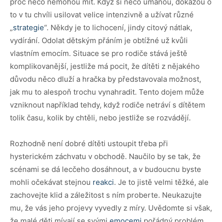
proč něco nemohou mít. Když si něco umanou, dokážou o
to v tu chvíli usilovat velice intenzivně a užívat různé
„
strategie
“. Někdy je to lichocení, jindy citový nátlak,
vydírání. Odolat dětským přáním je obtížné už kvůli
vlastním emocím. Situace se pro rodiče stává ještě
komplikovanější, jestliže má pocit, že dítěti z nějakého
důvodu něco dluží a hračka by představovala možnost,
jak mu to alespoň trochu vynahradit. Tento dojem může
vzniknout například tehdy, když rodiče netráví s dítětem
tolik času, kolik by chtěli, nebo jestliže se rozvádějí.
Rozhodně není dobré dítěti ustoupit třeba při
hysterickém záchvatu v obchodě. Naučilo by se tak, že
scénami se dá lecčeho dosáhnout, a v budoucnu byste
mohli očekávat stejnou
reakci
. Je to jistě velmi těžké, ale
zachovejte klid a záležitost s ním proberte. Neukazujte
mu, že vás jeho projevy vyvedly z míry. Uvědomte si však,
že malé děti mívají se svými
emocemi
pořádný problém,