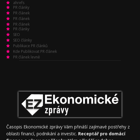
ahrefs
PR články
PR článek
PR článek
PR článek
PR články
SEO
SEO články
Publikace PR článků
Kde Publikovat PR článek
PR článek levně
Časopis Ekonomické zprávy Vám přináší zajímavé postřehy z
oblasti financí, podnikání a investic.
Receptář pro domácí