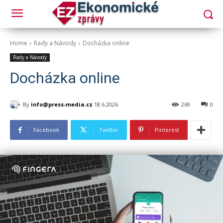
Home
Rady a Návody
Docházka online
Rady a Návody
Docházka online
By
info@press-media.cz
18.6.2026
269
0
Facebook
Twitter
Pinterest